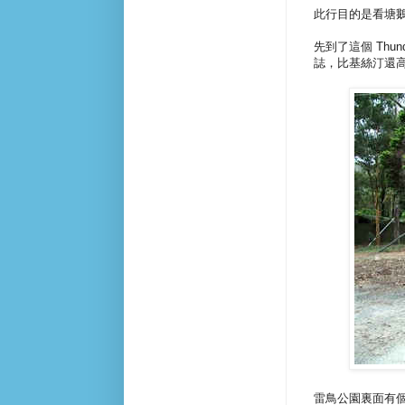
此行目的是看塘
先到了這個 Thund
誌，比基絲汀還
雷鳥公園裏面有