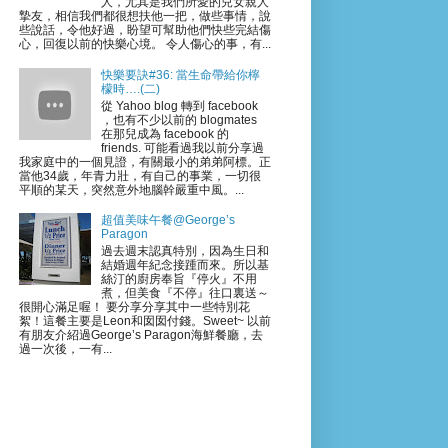
人，尤其是我們所愛的兒女親人
摯友，相信我們都很想扶他一把，做些事情，說
些說話，令他好過，盼望可幫助他們快些完結傷
心，回復以前的快樂心境。 令人傷心的事，有...
快樂要訣#36: 當生命帶給你檸
檬時….(二)
從 Yahoo blog 轉到 facebook
，也有不少以前的 blogmates
在那兒成為 facebook 的
friends. 可能看過我以前分享過
我家庭中的一個見證，有關最小的弟弟阿標。正
當他34歲，年青力壯，有自己的事業，一切很
平順的某天，突然意外地腦幹嚴重中風。...
超值美味午餐@George’s
Paragon
過去週末認真特別，因為生日和
結婚週年紀念接踵而來。所以基
絲汀的廚房奉旨『停火』不用
煮，但美食『不停』往口裏送～
很開心滿足喔！ 要分享分享其中一些特別花
絮！這餐主要是Leon和囡囡付錢。Sweet~ 以前
有朋友介紹過George’s Paragon海鮮餐廳，去
過一次後，一有...