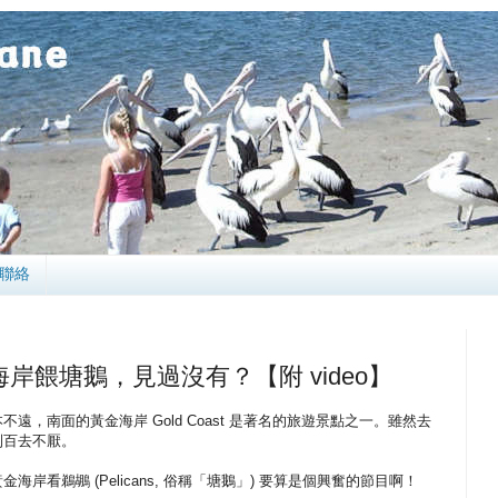
聯絡
岸餵塘鵝，見過沒有？【附 video】
遠，南面的黃金海岸 Gold Coast 是著名的旅遊景點之一。雖然去
到百去不厭。
海岸看鵜鶘 (Pelicans, 俗稱「塘鵝」) 要算是個興奮的節目啊！