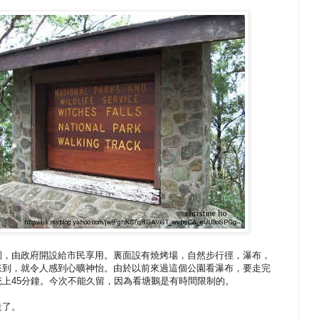
園，由政府開設給市民享用。裏面設有燒烤場，自然步行徑，瀑布，
來到，就令人感到心曠神怡。由於以前來過這個公園看瀑布，要走完
花上45分鐘。今次不能久留，因為看塘鵝是有時間限制的。
走了。