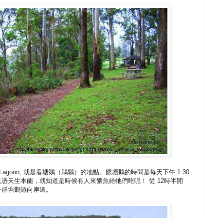
ast Lagoon, 就是看塘鵝（鵜鶘）的地點。餵塘鵝的時間是每天下午 1:30
憑天生本能，就知道是時候有人來餵魚給牠們吃呢！ 從 12時半開
一群塘鵝游向岸邊。