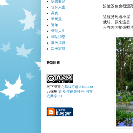
快樂要訣
沿途景色也很漂
信仰人生
美食
途經見到這小屋
新玩意
栽培。原來這是
過年
只在外面拍張照
管理人生
網站消息
澳洲掠影
親子家庭
最新回應
閣下瀏覽之
基絲汀@brisbane
乃採用
署名-非商業性-相同方
式共享 3.0
.