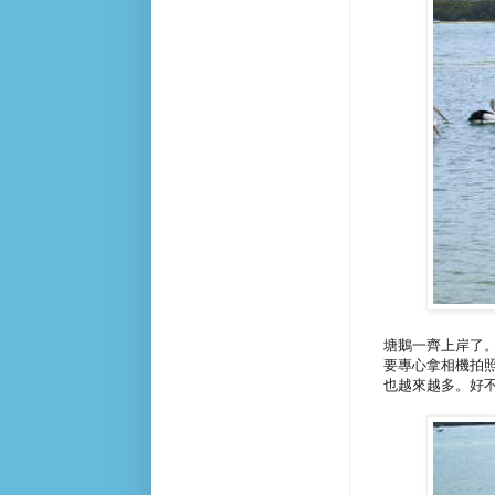
塘鵝一齊上岸了
要專心拿相機拍
也越來越多。好