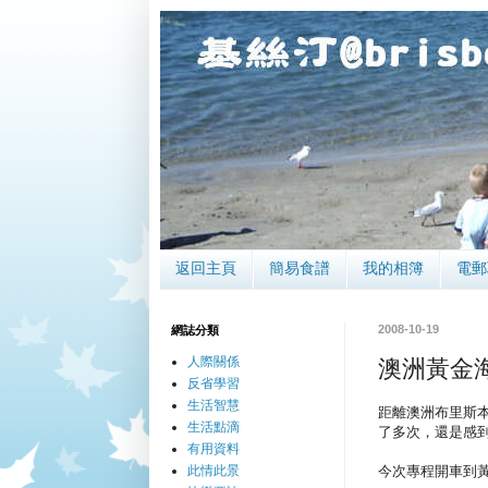
返回主頁
簡易食譜
我的相簿
電郵
2008-10-19
網誌分類
人際關係
澳洲黃金海
反省學習
生活智慧
距離澳洲布里斯本不
生活點滴
了多次，還是感
有用資料
此情此景
今次專程開車到黃金