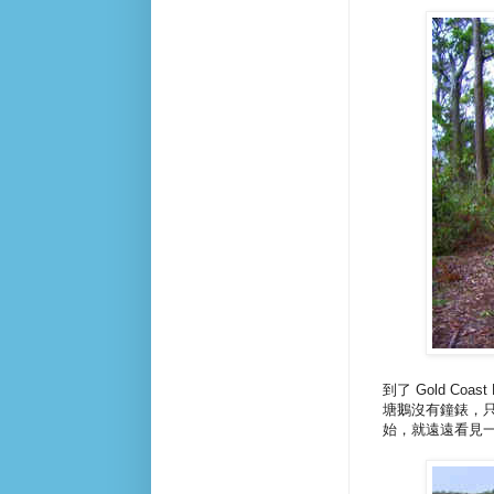
到了 Gold Co
塘鵝沒有鐘錶，只
始，就遠遠看見