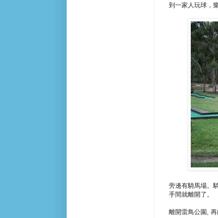
到一家人玩球，
旁邊有騎馬場。
手間就離開了。
離開雷鳥公園, 再向