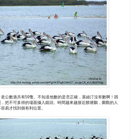
。老公數過共有59隻。不知道他數的是否正確，基絲汀沒有數啊！因
照，把不可多得的場面攝入鏡頭。時間越來越接近餵塘鵝，圍觀的人
不容易才找到個有利位置。