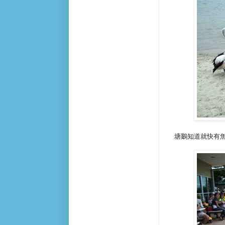
塘鵝知道就快有