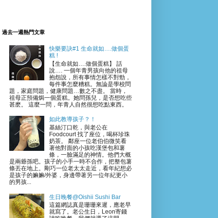
過去一週熱門文章
快樂要訣#1 生命就如….做個蛋
糕 !
【生命就如….做個蛋糕】 話
說…. 一個年青男孩向他的祖母
抱怨說，所有事情怎樣不對勁，
每件事怎麼糟糕。無論是學校問
題，家庭問題，健康問題…數之不盡。 當時，
祖母正預備焗一個蛋糕。她問孫兒，是否想吃些
甚麽。 這麼一問，年青人自然很想吃點東西。
如此教導孩子？！
基絲汀口乾，與老公在
Foodcourt 找了座位，喝杯珍珠
奶茶。 鄰座一位老伯伯微笑看
著他對面的小孩吃漢堡包和薯
條，一臉滿足的神情。他們大概
是兩爺孫吧。孩子的小手一時不合作，把整包薯
條丟在地上。剛巧一位老太太走近，看年紀想必
是孩子的嫲嫲/外婆，身邊帶著另一位年紀更小
的男孩...
生日晚餐@Oishii Sushi Bar
這篇網誌真是珊珊來遲，應老早
就寫了。老公生日，Leon寄錢