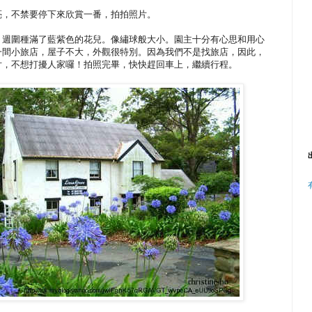
亮，不禁要停下來欣賞一番，拍拍照片。
，週圍種滿了藍紫色的花兒。像繡球般大小。園主十分有心思和用心
一間小旅店，屋子不大，外觀很特別。因為我們不是找旅店，因此，
片，不想打擾人家囉！拍照完畢，快快趕回車上，繼續行程。