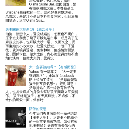
請吃晚餐，我們就選了這間
Oishii Sushi Bar. 聽囡囡說，她
有很多朋友說這日本餐廳是全
Brisbane最好吃的一間。聽來好像有點誇張。
老實說，基絲汀不是日本料理食評家，但到過幾
間試過，這間Oishii Sus...
夫妻關係大翻新(3) 【感言分享】
拍拖，熱戀中人，還沒結婚的，怎麼也不明白，
原來丈夫和妻子幾乎可以無端白事，或是為了芝
麻蒜皮的事，也可以大吵一場。 久而久之，周
而復始的小吵大吵，把愛火撲滅。一段日子過
後，就算曉得退避，免傷和氣，但感情漸變淡
化，關係卡住。做太太的，內心總覺得婚姻不應
如此淡薄，但做丈夫的，覺得沒...
大一定要讓細嗎？【有感而發】
Yahoo 有一篇專文： “大一定要
讓細嗎？” ，妹妹在 facebook
貼上並加了這句：『父母能製造
孩子間互愛氣氛~』 絕對同意！
父母是站在第一線教育孩子的
人，也具最適當的身份去幫助孩子間建立互愛關
係。 孩子總是孩子，有天真爛漫，不虛假，不
造作的可愛一面，但有時...
陪伴的安慰
今年我們教會牧師的一系列講題
【服事人生】。這是個不能缺少
的一個重要屬靈功課。怎樣有效
地服事呢？ 身邊有痛失傷心的