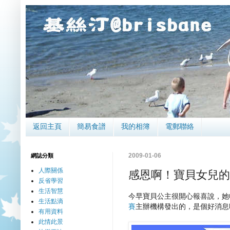
返回主頁
簡易食譜
我的相簿
電郵聯絡
2009-01-06
網誌分類
人際關係
感恩啊！寶貝女兒的
反省學習
生活智慧
今早寶貝公主很開心報喜說，她
生活點滴
賽
主辦機構發出的，是個好消息
有用資料
此情此景