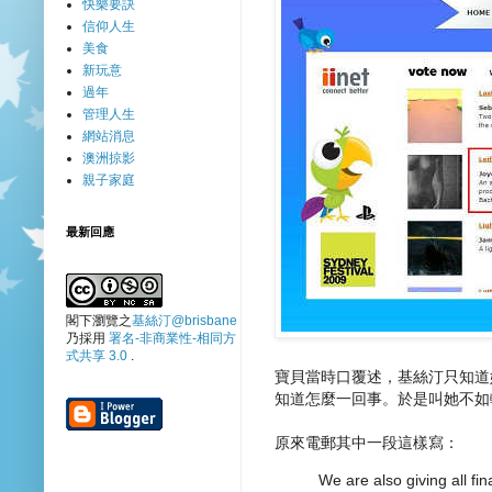
快樂要訣
信仰人生
美食
新玩意
過年
管理人生
網站消息
澳洲掠影
親子家庭
最新回應
閣下瀏覽之
基絲汀@brisbane
乃採用
署名-非商業性-相同方
式共享 3.0
.
寶貝當時口覆述，基絲汀只知道她的
知道怎麼一回事。於是叫她不如
原來電郵其中一段這樣寫：
We are also giving all fin