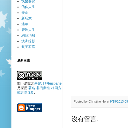
快樂要訣
信仰人生
美食
新玩意
過年
管理人生
網站消息
澳洲掠影
親子家庭
最新回應
閣下瀏覽之
基絲汀@brisbane
乃採用
署名-非商業性-相同方
式共享 3.0
.
Posted by
Christine Ho
at
9/19/2013 0
沒有留言: